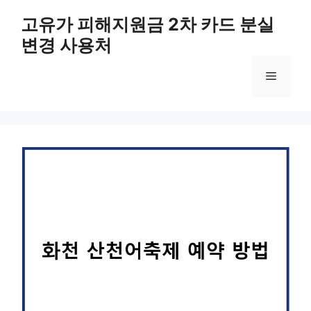
컨
고유가 피해지원금 2차 카드 분실
텐
변경 사용처
츠
로
메
건
너
뛰
뉴
기