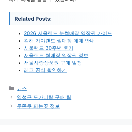
Related Posts:
2026 서울랜드 눈썰매장 입장권 가이드
김해 가야랜드 썰매장 예매 안내
서울랜드 30주년 후기
서울랜드 썰매장 입장권 정보
서울사랑상품권 구매 일정
레고 공식 확인하기
카
뉴스
테
임성근 도가니탕 구매 팁
고
두쫀쿠 파는곳 정보
리