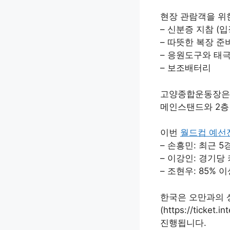
현장 관람객을 위
– 신분증 지참 (입
– 따뜻한 복장 준
– 응원도구와 태
– 보조배터리
고양종합운동장은 
메인스탠드와 2층
이번
월드컵 예선
– 손흥민: 최근 
– 이강인: 경기당 
– 조현우: 85% 
한국은 오만과의 상
(https://tick
진행됩니다.