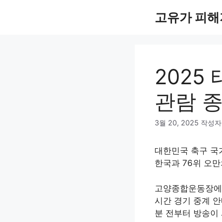
컨
고유가 피해
텐
츠
로
건
너
2025
뛰
기
관람 
3월 20, 2025
작성자
대한민국 축구 국
한국과 76위 오만
고양종합운동장에서 
시간 경기 중계 안내]
분 전부터 방송이