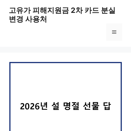
컨
고유가 피해지원금 2차 카드 분실
텐
변경 사용처
츠
로
메
건
너
뛰
뉴
기