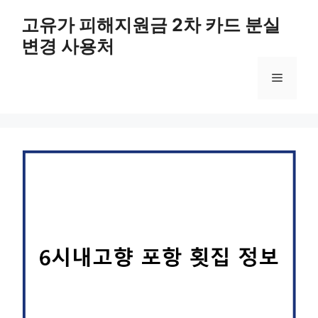
컨
고유가 피해지원금 2차 카드 분실
텐
변경 사용처
츠
로
메
건
너
뛰
뉴
기