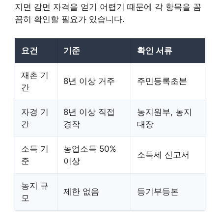
지면 감면 자격을 얻기 어렵기 때문에 각 항목을 꼼
꼼히 확인할 필요가 있습니다.
요건
기준
확인 서류
재촌 기
8년 이상 거주
주민등록초본
간
자경 기
8년 이상 직접
농지원부, 농지
간
경작
대장
소득 기
농업소득 50%
소득세 신고서
준
이상
농지 규
제한 없음
등기부등본
모