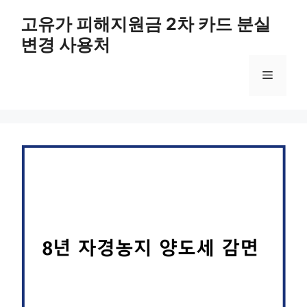
컨
고유가 피해지원금 2차 카드 분실
텐
변경 사용처
츠
로
메
건
너
뛰
뉴
기