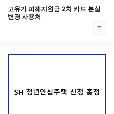
컨
고유가 피해지원금 2차 카드 분실
텐
변경 사용처
츠
로
메
건
너
뛰
뉴
기