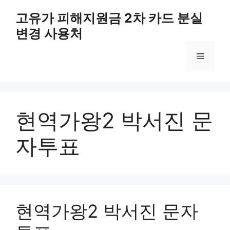
컨
고유가 피해지원금 2차 카드 분실
텐
변경 사용처
츠
로
메
건
너
뛰
뉴
기
현역가왕2 박서진 문
자투표
현역가왕2 박서진 문자