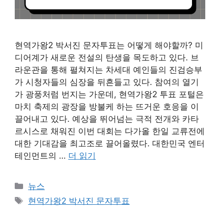
현역가왕2 박서진 문자투표는 어떻게 해야할까? 미
디어계가 새로운 전설의 탄생을 목도하고 있다. 브
라운관을 통해 펼쳐지는 차세대 예인들의 진검승부
가 시청자들의 심장을 뒤흔들고 있다. 참여의 열기
가 광풍처럼 번지는 가운데, 현역가왕2 투표 포털은
마치 축제의 광장을 방불케 하는 뜨거운 호응을 이
끌어내고 있다. 예상을 뛰어넘는 극적 전개와 카타
르시스로 채워진 이번 대회는 다가올 한일 교류전에
대한 기대감을 최고조로 끌어올렸다. 대한민국 엔터
테인먼트의 …
더 읽기
카
뉴스
테
태
현역가왕2 박서진 문자투표
고
그