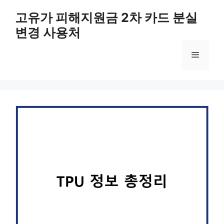
컨
고유가 피해지원금 2차 카드 분실
텐
변경 사용처
츠
로
메
건
너
뛰
뉴
기