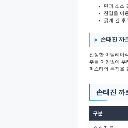
면과 소스 
잔열을 이용
굵게 간 후
손태진 까
진정한 이탈리아식
추를 아낌없이 뿌
파스타의 특징을 
손태진 까
구분
소스 재료