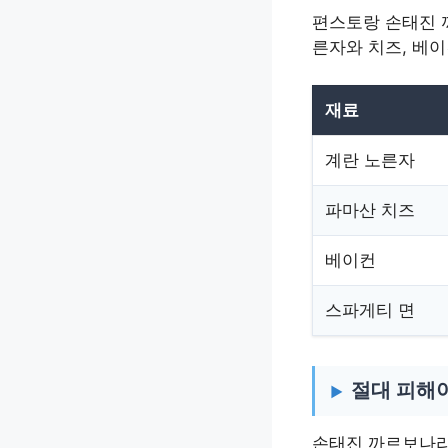
편스토랑 손태진 
른자와 치즈, 베
재료
계란 노른자
파마산 치즈
베이컨
스파게티 면
절대 피해
손태진 까르보나라