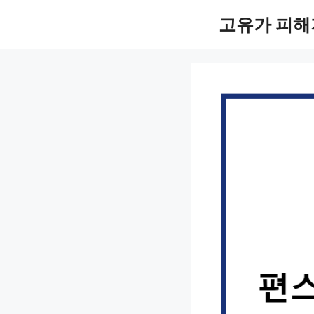
컨
고유가 피해
텐
츠
로
건
너
뛰
기