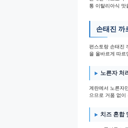
통 이탈리아식 맛
손태진 까
편스토랑 손태진 
을 올바르게 따르
노른자 처
계란에서 노른자만
으므로 거품 없이 
치즈 혼합 