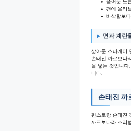
풀어둔 노른
팬에 올리
바삭함보다
면과 계란
삶아둔 스파게티 면
손태진 까르보나라
을 넣는 것입니다
니다.
손태진 까
편스토랑 손태진 
까르보나라 조리법